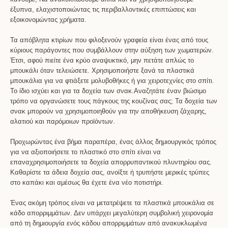
έξυπνα, ελαχιστοποιώντας τις περιβαλλοντικές επιπτώσεις και
εξοικονομώντας χρήματα.
Τα απόβλητα κτιρίων που φιλοξενούν γραφεία είναι ένας από τους
κύριους παράγοντες που συμβάλλουν στην αύξηση των χωματερών.
Έτσι, αφού πιείτε ένα κρύο αναψυκτικό, μην πετάτε απλώς το
μπουκάλι όταν τελειώσετε. Χρησιμοποιήστε ξανά τα πλαστικά
μπουκάλια για να φτιάξετε μολυβοθήκες ή για χειροτεχνίες στο σπίτι.
Το ίδιο ισχύει και για τα δοχεία των σνακ.Αναζητάτε έναν βιώσιμο
τρόπο να οργανώσετε τους πάγκους της κουζίνας σας; Τα δοχεία των
σνακ μπορούν να χρησιμοποιηθούν για την αποθήκευση ζάχαρης,
αλατιού και παρόμοιων προϊόντων.
Προχωρώντας ένα βήμα παραπέρα, ένας άλλος δημιουργικός τρόπος
για να αξιοποιήσετε το πλαστικό στο σπίτι είναι να
επαναχρησιμοποιήσετε τα δοχεία απορρυπαντικού πλυντηρίου σας.
Καθαρίστε τα άδεια δοχεία σας, ανοίξτε ή τρυπήστε μερικές τρύπες
στο καπάκι και αμέσως θα έχετε ένα νέο ποτιστήρι.
Ένας ακόμη τρόπος είναι να μετατρέψετε τα πλαστικά μπουκάλια σε
κάδο απορριμμάτων. Δεν υπάρχει μεγαλύτερη συμβολική χειρονομία
από τη δημιουργία ενός κάδου απορριμμάτων από ανακυκλωμένα