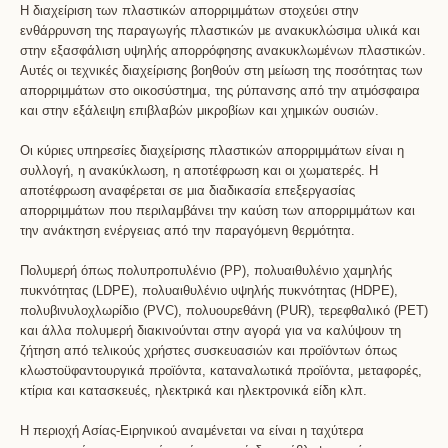
Η διαχείριση των πλαστικών απορριμμάτων στοχεύει στην
ενθάρρυνση της παραγωγής πλαστικών με ανακυκλώσιμα υλικά και
στην εξασφάλιση υψηλής απορρόφησης ανακυκλωμένων πλαστικών.
Αυτές οι τεχνικές διαχείρισης βοηθούν στη μείωση της ποσότητας των
απορριμμάτων στο οικοσύστημα, της ρύπανσης από την ατμόσφαιρα
και στην εξάλειψη επιβλαβών μικροβίων και χημικών ουσιών.
Οι κύριες υπηρεσίες διαχείρισης πλαστικών απορριμμάτων είναι η
συλλογή, η ανακύκλωση, η αποτέφρωση και οι χωματερές. Η
αποτέφρωση αναφέρεται σε μια διαδικασία επεξεργασίας
απορριμμάτων που περιλαμβάνει την καύση των απορριμμάτων και
την ανάκτηση ενέργειας από την παραγόμενη θερμότητα.
Πολυμερή όπως πολυπροπυλένιο (PP), πολυαιθυλένιο χαμηλής
πυκνότητας (LDPE), πολυαιθυλένιο υψηλής πυκνότητας (HDPE),
πολυβινυλοχλωρίδιο (PVC), πολυουρεθάνη (PUR), τερεφθαλικό (PET)
και άλλα πολυμερή διακινούνται στην αγορά για να καλύψουν τη
ζήτηση από τελικούς χρήστες συσκευασιών και προϊόντων όπως
κλωστοϋφαντουργικά προϊόντα, καταναλωτικά προϊόντα, μεταφορές,
κτίρια και κατασκευές, ηλεκτρικά και ηλεκτρονικά είδη κλπ.
Η περιοχή Ασίας-Ειρηνικού αναμένεται να είναι η ταχύτερα