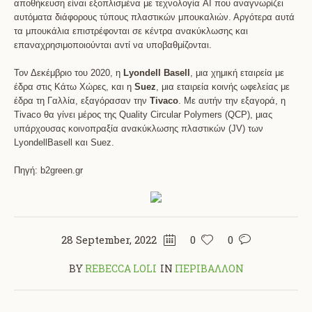
αποθήκευση είναι εξοπλισμένα με τεχνολογία AI που αναγνωρίζει
αυτόματα διάφορους τύπους πλαστικών μπουκαλιών. Αργότερα αυτά
τα μπουκάλια επιστρέφονται σε κέντρα ανακύκλωσης και
επαναχρησιμοποιούνται αντί να υποβαθμίζονται.
Τον Δεκέμβριο του 2020, η
Lyondell Basell
, μια χημική εταιρεία με
έδρα στις Κάτω Χώρες, και η
Suez
, μια εταιρεία κοινής ωφελείας με
έδρα τη Γαλλία, εξαγόρασαν την
Tivaco
. Με αυτήν την εξαγορά, η
Tivaco θα γίνει μέρος της Quality Circular Polymers (QCP), μιας
υπάρχουσας κοινοπραξία ανακύκλωσης πλαστικών (JV) των
LyondellBasell και Suez.
Πηγή: b2green.gr
28 September, 2022
0
0
BY
REBECCA LOLI
IN
ΠΕΡΙΒΑΛΛΟΝ