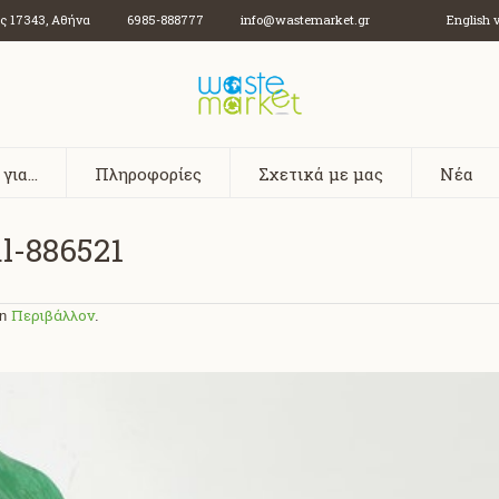
ος
17343
,
Αθήνα
6985-888777
info@wastemarket.gr
English 
 για…
Πληροφορίες
Σχετικά με μας
Νέα
l-886521
Περιβάλλον
in
.