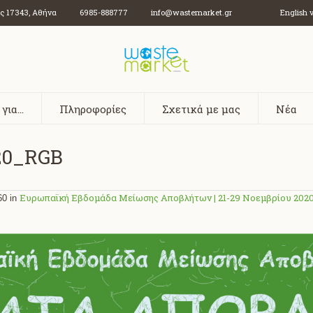
ος
17343
,
Αθήνα
6985-888777
info@wastemarket.gr
English 
 για…
Πληροφορίες
Σχετικά με μας
Νέα
20_RGB
Ευρωπαϊκή Εβδομάδα Μείωσης Αποβλήτων | 21-29 Νοεμβρίου 202
60 in