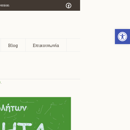
version
Open
Blog
Επικοινωνία
0
.