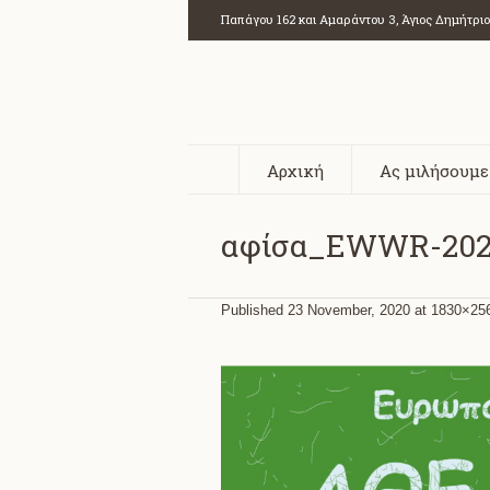
Παπάγου 162 και Αμαράντου 3, Άγιος Δημήτρι
Αρχική
Ας μιλήσουμε
αφίσα_EWWR-20
Published
23 November, 2020
at 1830×25